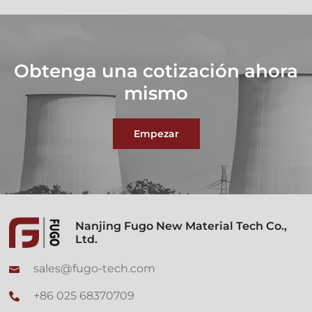
Obtenga una cotización ahora
mismo
Empezar
Nanjing Fugo New Material Tech Co.,
Ltd.
sales@fugo-tech.com
+86 025 68370709