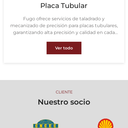
Placa Tubular
Fugo ofrece servicios de taladrado y
mecanizado de precisión para placas tubulares,
garantizando alta precisión y calidad en cada
proyecto. Nuestro proceso de taladrado utiliza
equipos avanzados para crear orificios con
Ver todo
medidas precisas según el tamaño y la
disposición de los tubos del cliente,
garantizando un ajuste perfecto para los tubos
del intercambiador de calor.
CLIENTE
Nuestro socio