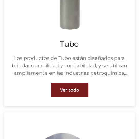
Tubo
Los productos de Tubo están diseñados para
brindar durabilidad y confiabilidad, y se utilizan
ampliamente en las industrias petroquímica,
de tratamiento de agua, metalurgia, energía,
papelera y construcción naval. Ofrecen
Ver todo
excelente resistencia a la corrosión y alta
resistencia, lo que los hace ideales para el
transporte crítico de fluidos y gases.