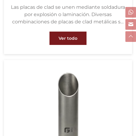
Las placas de clad se unen mediante soldadura
por explosión o laminación. Diversas
combinaciones de placas de clad metálicas se
utilizan ampliamente en los sectores
petroquímico, de tratamiento de aguas,
Ver todo
metalúrgico, energético, de pulpa y papel,
entre otros.