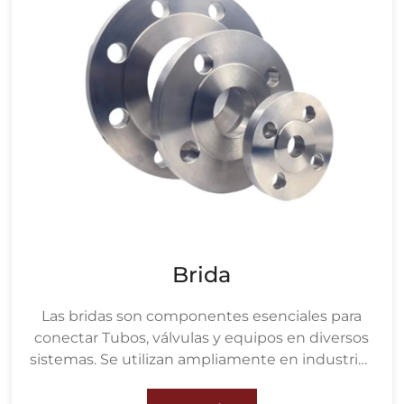
Brida
Las bridas son componentes esenciales para
conectar Tubos, válvulas y equipos en diversos
sistemas. Se utilizan ampliamente en industrias
como la petroquímica, el tratamiento de aguas,
la metalurgia, la energía, la fabricación de papel